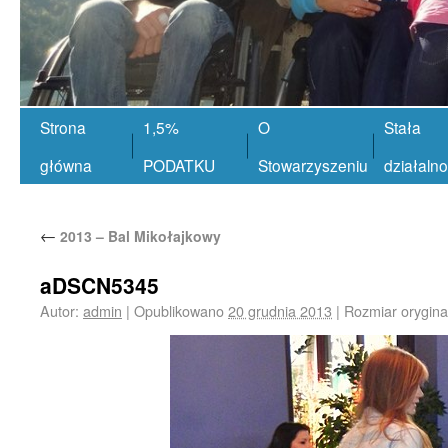
Strona
1,5%
O
Stała
główna
PODATKU
Stowarzyszeniu
działaln
←
2013 – Bal Mikołajkowy
aDSCN5345
Autor:
admin
|
Opublikowano
20 grudnia 2013
|
Rozmiar orygina