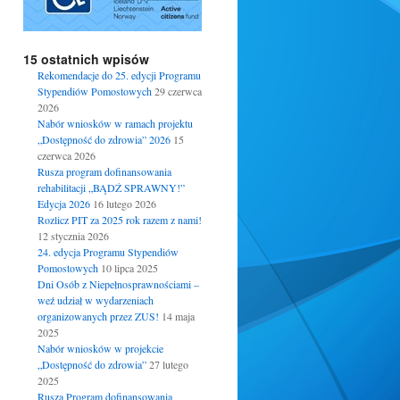
15 ostatnich wpisów
Rekomendacje do 25. edycji Programu
Stypendiów Pomostowych
29 czerwca
2026
Nabór wniosków w ramach projektu
„Dostępność do zdrowia” 2026
15
czerwca 2026
Rusza program dofinansowania
rehabilitacji „BĄDŹ SPRAWNY!”
Edycja 2026
16 lutego 2026
Rozlicz PIT za 2025 rok razem z nami!
12 stycznia 2026
24. edycja Programu Stypendiów
Pomostowych
10 lipca 2025
Dni Osób z Niepełnosprawnościami –
weź udział w wydarzeniach
organizowanych przez ZUS!
14 maja
2025
Nabór wniosków w projekcie
„Dostępność do zdrowia”
27 lutego
2025
Rusza Program dofinansowania