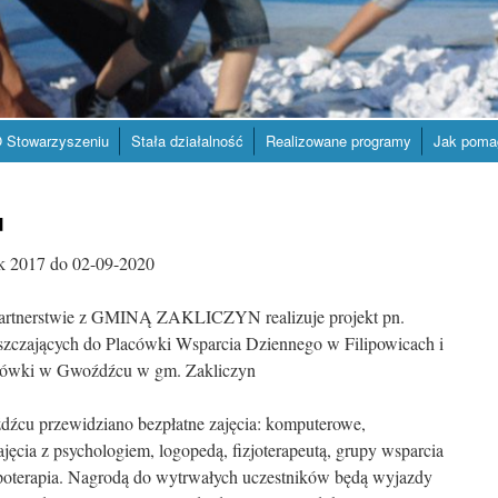
 Stowarzyszeniu
Stała działalność
Realizowane programy
Jak poma
u
ik 2017 do 02-09-2020
rtnerstwie z GMINĄ ZAKLICZYN realizuje projekt pn.
ęszczających do Placówki Wsparcia Dziennego w Filipowicach i
acówki w Gwoźdźcu w gm. Zakliczyn
źcu przewidziano bezpłatne zajęcia: komputerowe,
ajęcia z psychologiem, logopedą, fizjoterapeutą, grupy wsparcia
hipoterapia. Nagrodą do wytrwałych uczestników będą wyjazdy