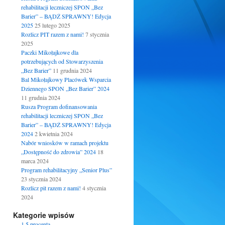
rehabilitacji leczniczej SPON „Bez
Barier” – BĄDŹ SPRAWNY! Edycja
2025
25 lutego 2025
Rozlicz PIT razem z nami!
7 stycznia
2025
Paczki Mikołajkowe dla
potrzebujących od Stowarzyszenia
„Bez Barier”
11 grudnia 2024
Bal Mikołajkowy Placówek Wsparcia
Dziennego SPON „Bez Barier” 2024
11 grudnia 2024
Rusza Program dofinansowania
rehabilitacji leczniczej SPON „Bez
Barier” – BĄDŹ SPRAWNY! Edycja
2024
2 kwietnia 2024
Nabór wniosków w ramach projektu
„Dostępność do zdrowia” 2024
18
marca 2024
Program rehabilitacyjny „Senior Plus”
23 stycznia 2024
Rozlicz pit razem z nami!
4 stycznia
2024
Kategorie wpisów
1.5 procenta