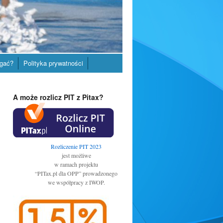
gać?
Polityka prywatności
A może rozlicz PIT z Pitax?
Rozliczenie PIT 2023
jest możliwe
w ramach projektu
“PITax.pl dla OPP” prowadzonego
we współpracy z IWOP.