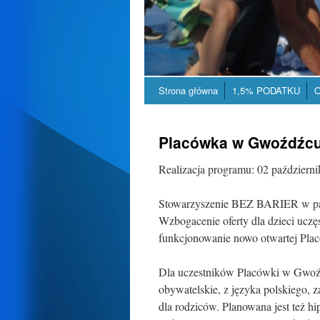
Strona główna
1,5% PODATKU
O
Placówka w Gwoźdźc
Realizacja programu: 02 październ
Stowarzyszenie BEZ BARIER w pa
Wzbogacenie oferty dla dzieci ucz
funkcjonowanie nowo otwartej Pl
Dla uczestników Placówki w Gwoźd
obywatelskie, z języka polskiego, z
dla rodziców. Planowana jest też 