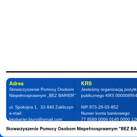
Adres
KRS
Stowarzyszenie Pomocy Osobom
Jesteśmy organizacją pożyt
Niepełnosprawnym „BEZ BARIER”
publicznego KRS 00000895
ul. Spokojna 1, 32-840 Zakliczyn
NIP 873-29-03-852
e-mail:
Numer konta bankowego
bezbarier.biuro@gmail.com
77 8589 0006 0140 0000 12
telefon 18 263 87 77
0001
Stowarzyszenie Pomocy Osobom Niepełnosprawnym "BEZ BA