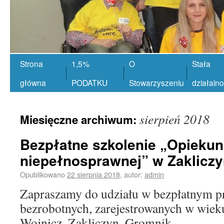
Strona
1,5%
O
Stała
główna
PODATKU
Stowarzyszeniu
działaln
sierpień 2018
Miesięczne archiwum:
Bezpłatne szkolenie „Opiekun 
niepełnosprawnej” w Zakliczy
Opublikowano
22 sierpnia 2018
,
autor:
admin
Zapraszamy do udziału w bezpłatnym pr
bezrobotnych, zarejestrowanych w wieku
Wojnicz, Zakliczyn, Gromnik.