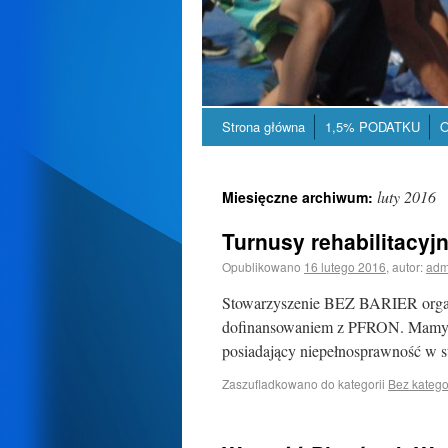
Strona główna
1,5% PODATKU
O
luty 2016
Miesięczne archiwum:
Turnusy rehabilitacy
Opublikowano
16 lutego 2016
,
autor:
adm
Stowarzyszenie BEZ BARIER organiz
dofinansowaniem z PFRON. Mamy je
posiadający niepełnosprawność w 
Zaszufladkowano do kategorii
Bez katego