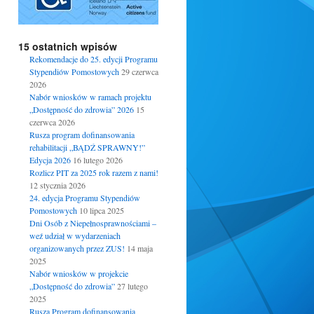
15 ostatnich wpisów
Rekomendacje do 25. edycji Programu
Stypendiów Pomostowych
29 czerwca
2026
Nabór wniosków w ramach projektu
„Dostępność do zdrowia” 2026
15
czerwca 2026
Rusza program dofinansowania
rehabilitacji „BĄDŹ SPRAWNY!”
Edycja 2026
16 lutego 2026
Rozlicz PIT za 2025 rok razem z nami!
12 stycznia 2026
24. edycja Programu Stypendiów
Pomostowych
10 lipca 2025
Dni Osób z Niepełnosprawnościami –
weź udział w wydarzeniach
organizowanych przez ZUS!
14 maja
2025
Nabór wniosków w projekcie
„Dostępność do zdrowia”
27 lutego
2025
Rusza Program dofinansowania