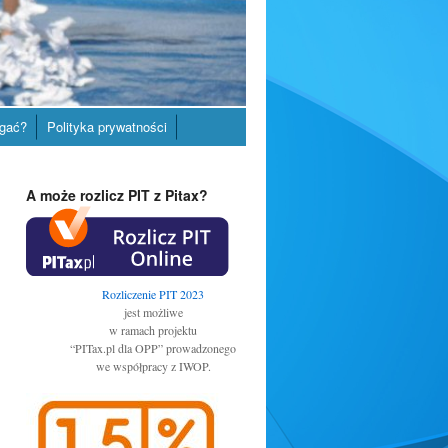
gać?
Polityka prywatności
A może rozlicz PIT z Pitax?
Rozliczenie PIT 2023
jest możliwe
w ramach projektu
“PITax.pl dla OPP” prowadzonego
we współpracy z IWOP.