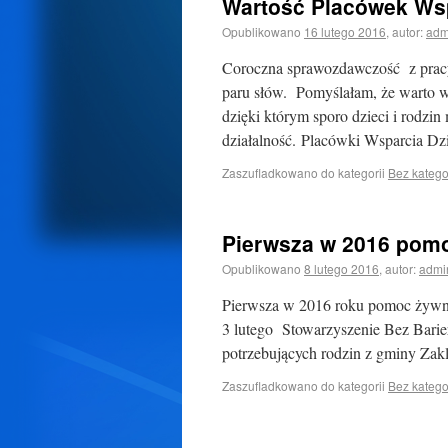
Wartość Placówek Ws
Opublikowano
16 lutego 2016
,
autor:
adm
Coroczna sprawozdawczość z pracy
paru słów. Pomyślałam, że warto 
dzięki którym sporo dzieci i rodzin
działalność. Placówki Wsparcia 
Zaszufladkowano do kategorii
Bez katego
Pierwsza w 2016 pom
Opublikowano
8 lutego 2016
,
autor:
admi
Pierwsza w 2016 roku pomoc żywno
3 lutego Stowarzyszenie Bez Barier
potrzebujących rodzin z gminy Za
Zaszufladkowano do kategorii
Bez katego