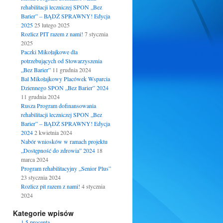
rehabilitacji leczniczej SPON „Bez
Barier” – BĄDŹ SPRAWNY! Edycja
2025
25 lutego 2025
Rozlicz PIT razem z nami!
7 stycznia
2025
Paczki Mikołajkowe dla
potrzebujących od Stowarzyszenia
„Bez Barier”
11 grudnia 2024
Bal Mikołajkowy Placówek Wsparcia
Dziennego SPON „Bez Barier” 2024
11 grudnia 2024
Rusza Program dofinansowania
rehabilitacji leczniczej SPON „Bez
Barier” – BĄDŹ SPRAWNY! Edycja
2024
2 kwietnia 2024
Nabór wniosków w ramach projektu
„Dostępność do zdrowia” 2024
18
marca 2024
Program rehabilitacyjny „Senior Plus”
23 stycznia 2024
Rozlicz pit razem z nami!
4 stycznia
2024
Kategorie wpisów
1.5 procenta