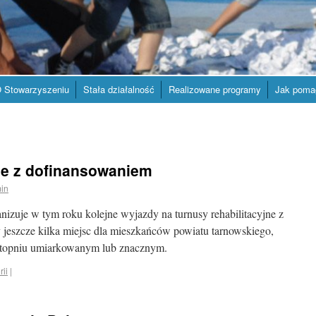
 Stowarzyszeniu
Stała działalność
Realizowane programy
Jak poma
jne z dofinansowaniem
in
uje w tym roku kolejne wyjazdy na turnusy rehabilitacyjne z
szcze kilka miejsc dla mieszkańców powiatu tarnowskiego,
stopniu umiarkowanym lub znacznym.
rii
|