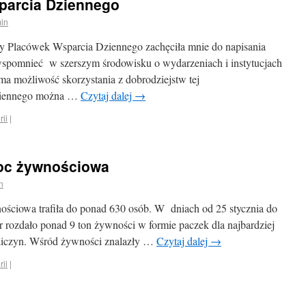
parcia Dziennego
in
 Placówek Wsparcia Dziennego zachęciła mnie do napisania
wspomnieć w szerszym środowisku o wydarzeniach i instytucjach
 ma możliwość skorzystania z dobrodziejstw tej
Dziennego można …
Czytaj dalej
→
rii
|
oc żywnościowa
n
ściowa trafiła do ponad 630 osób. W dniach od 25 stycznia do
 rozdało ponad 9 ton żywności w formie paczek dla najbardziej
kliczyn. Wśród żywności znalazły …
Czytaj dalej
→
rii
|