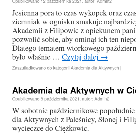
Opublikowano
12 października 2021
,
autor:
Admin2
Jesienna pora to czas wykopek oraz cza
ziemniak w ognisku smakuje najbardzie
Akademii z Filipowic z opiekunem pani
pozwolić sobie, aby ominął ich ten nie
Dlatego tematem wtorkowego październ
było właśnie …
Czytaj dalej
→
Zaszufladkowano do kategorii
Akademia dla Aktywnych
|
Akademia dla Aktywnych w C
Opublikowano
8 października 2021
,
autor:
Admin2
W sobotnie październikowe popołudnie
dla Aktywnych z Paleśnicy, Słonej i Fili
wycieczce do Ciężkowic.