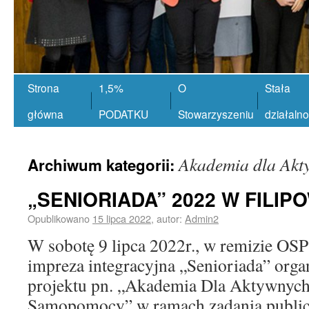
Strona
1,5%
O
Stała
główna
PODATKU
Stowarzyszeniu
działaln
Akademia dla Akt
Archiwum kategorii:
„SENIORIADA” 2022 W FILIP
Opublikowano
15 lipca 2022
,
autor:
Admin2
W sobotę 9 lipca 2022r., w remizie OSP
impreza integracyjna „Senioriada” org
projektu pn. „Akademia Dla Aktywnyc
Samopomocy” w ramach zadania publi