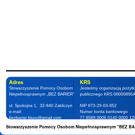
Adres
KRS
Stowarzyszenie Pomocy Osobom
Jesteśmy organizacją pożyt
Niepełnosprawnym „BEZ BARIER”
publicznego KRS 00000895
ul. Spokojna 1, 32-840 Zakliczyn
NIP 873-29-03-852
e-mail:
Numer konta bankowego
bezbarier.biuro@gmail.com
77 8589 0006 0140 0000 12
telefon 18 263 87 77
0001
Stowarzyszenie Pomocy Osobom Niepełnosprawnym "BEZ BA