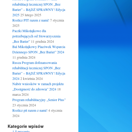
rehabilitacji leczniczej SPON „Bez
Barier” – BĄDŹ SPRAWNY! Edycja
2025
25 lutego 2025
Rozlicz PIT razem z nami!
7 stycznia
2025
Paczki Mikołajkowe dla
potrzebujących od Stowarzyszenia
„Bez Barier”
11 grudnia 2024
Bal Mikołajkowy Placówek Wsparcia
Dziennego SPON „Bez Barier” 2024
11 grudnia 2024
Rusza Program dofinansowania
rehabilitacji leczniczej SPON „Bez
Barier” – BĄDŹ SPRAWNY! Edycja
2024
2 kwietnia 2024
Nabór wniosków w ramach projektu
„Dostępność do zdrowia” 2024
18
marca 2024
Program rehabilitacyjny „Senior Plus”
23 stycznia 2024
Rozlicz pit razem z nami!
4 stycznia
2024
Kategorie wpisów
1.5 procenta