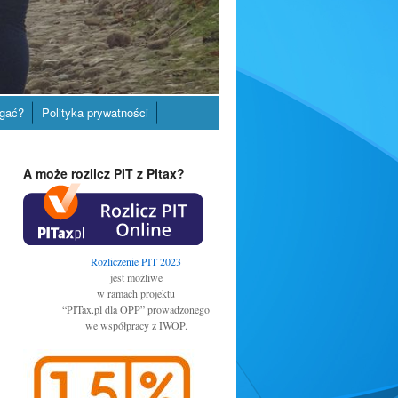
gać?
Polityka prywatności
A może rozlicz PIT z Pitax?
Rozliczenie PIT 2023
jest możliwe
w ramach projektu
“PITax.pl dla OPP” prowadzonego
we współpracy z IWOP.