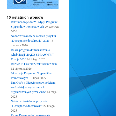
15 ostatnich wpisów
Rekomendacje do 25. edycji Programu
Stypendiów Pomostowych
29 czerwca
2026
Nabór wniosków w ramach projektu
„Dostępność do zdrowia” 2026
15
czerwca 2026
Rusza program dofinansowania
rehabilitacji „BĄDŹ SPRAWNY!”
Edycja 2026
16 lutego 2026
Rozlicz PIT za 2025 rok razem z nami!
12 stycznia 2026
24. edycja Programu Stypendiów
Pomostowych
10 lipca 2025
Dni Osób z Niepełnosprawnościami –
weź udział w wydarzeniach
organizowanych przez ZUS!
14 maja
2025
Nabór wniosków w projekcie
„Dostępność do zdrowia”
27 lutego
2025
Rusza Program dofinansowania