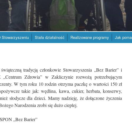
 Stowarzyszeniu
Stała działalność
Realizowane programy
Jak poma
świąteczną tradycją członkowie Stowarzyszenia „Bez Barier” i
Z „Centrum Zdrowia” w Zakliczynie rozwożą potrzebującym
zenty. W tym roku 10 rodzin otrzyma paczkę o wartości 150 zł
pożywcze takie jak: wędlina, kawa, cukier, herbata, konserwy,
wnież słodycze dla dzieci. Mamy nadzieję, że dołączone życzenia
ożego Narodzenia zrobi się dużo cieplej.
u SPON „Bez Barier”