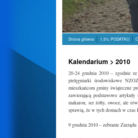
Strona główna
1,5% PODATKU
O
Kalendarium > 2010
20-24 grudnia 2010 – zgodnie ze 
pielęgniarki środowiskowe NZO
mieszkańcom gminy świąteczne pre
zawierającą podstawowe artykuły s
makaron, ser żółty, owoce, ale ró
sprawią, że w tych domach w czas B
9 grudnia 2010 – zebranie Zarząd