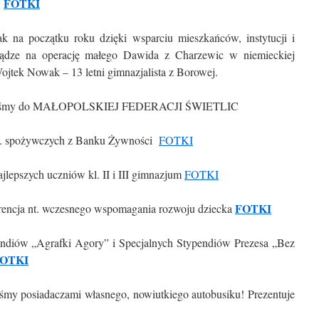
FOTKI
y
k na początku roku dzięki wsparciu mieszkańców, instytucji i
eniądze na operację małego Dawida z Charzewic w niemieckiej
ojtek Nowak – 13 letni gimnazjalista z Borowej.
eżeliśmy do MAŁOPOLSKIEJ FEDERACJI ŚWIETLIC
art. spożywczych z Banku Żywności
FOTKI
ajlepszych uczniów kl. II i III gimnazjum
FOTKI
FOTKI
erencja nt. wczesnego wspomagania rozwoju dziecka
pendiów „Agrafki Agory” i Specjalnych Stypendiów Prezesa „Bez
OTKI
teśmy posiadaczami własnego, nowiutkiego autobusiku! Prezentuje