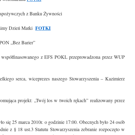
t. spożywczych z Banku Żywności
FOTKI
dzimy Dzień Matki
 SPON „Bez Barier”
ktu współfinasowanego z EFS POKL przeprowadzona przez WUP
lkiego serca, wiceprezes naszego Stowarzyszenia – Kazimierz
omująca projekt: „Twój los w twoich rękach” realizowany przez
o się 25 marca 2010r. o godzinie 17:00. Obecnych było 24 osób
dnie z § 18 ust.3 Statutu Stowarzyszenia zebranie rozpoczęto w