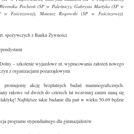
 Weronika Pochroń (SP w Paleśnicy), Gabrysia Martyka (SP w
P w Faściszowej), Mateusz Rogowski (SP w Faściszowej).
art. spożywczych z Banku Żywności
typendystami
Dolny – szkolenie wyjazdowe nt. wypracowania założeń nowego
czyn z organizacjami pozarządowymi
 promujemy akcję bezpłatnych badań mammograficznych.
y rakowe od dwóch do czterech lat wcześniej zanim staną się
laktykę! Najbliższe takie badanie dla pań w wieku 50-69 będzie
ycja programu stypendialnego dla gimnazjalistów