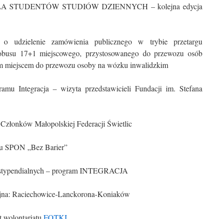
DLA STUDENTÓW STUDIÓW DZIENNYCH – kolejna edycja
o udzielenie zamówienia publicznego w trybie przetargu
tobusu 17+1 miejscowego, przystosowanego do przewozu osób
m miejscem do przewozu osoby na wózku inwalidzkim
amu Integracja – wizyta przedstawicieli Fundacji im. Stefana
Członków Małopolskiej Federacji Świetlic
du SPON „Bez Barier”
 stypendialnych – program INTEGRACJA
yjna: Raciechowice-Lanckorona-Koniaków
t wolontariatu
FOTKI