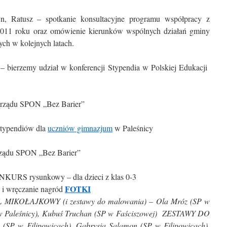
n, Ratusz – spotkanie konsultacyjne programu współpracy z
011 roku oraz omówienie kierunków wspólnych działań gminy
ych w kolejnych latach.
– bierzemy udział w konferencji Stypendia w Polskiej Edukacji
Zarządu SPON „Bez Barier”
stypendiów dla
uczniów gimnazjum
w Paleśnicy
arządu SPON „Bez Barier”
NKURS rysunkowy – dla dzieci z klas 0-3
FOTKI
 i wręczanie nagród
IKOŁAJKOWY (i zestawy do malowania) – Ola Mróz (SP w
P w Paleśnicy), Kubuś Truchan (SP w Faściszowej) ZESTAWY DO
SP w Filipowicach), Gabrysia Salamon (SP w Filipowicach),