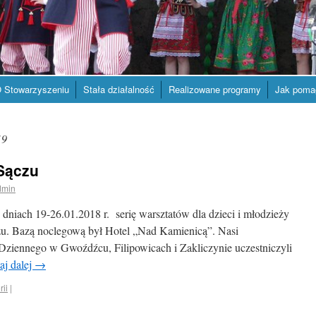
 Stowarzyszeniu
Stała działalność
Realizowane programy
Jak poma
19
Sączu
dmin
niach 19-26.01.2018 r. serię warsztatów dla dzieci i młodzieży
. Bazą noclegową był Hotel „Nad Kamienicą”. Nasi
ziennego w Gwoźdźcu, Filipowicach i Zakliczynie uczestniczyli
aj dalej
→
rii
|