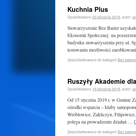
Kuchnia Plus
Opublikowano
20 stycznia 2019
,
autor:
a
Stowarzyszenie Bez Barier uzyskał
Ekonomii Społecznej na poszerze
budynku stowarzyszenia przy ul. Sp
testowaniu możliwości zarobkowani
Zaszufladkowano do kategorii
Bez katego
Ruszyły Akademie dla
Opublikowano
19 stycznia 2019
,
autor:
a
Od 15 stycznia 2019 r. w Gminie 
ośrodki wsparcia – kluby samopomo
Wróblowice, Zakliczyn, Filipowice
polega na prowadzeniu działań …
C
Zaszufladkowano do kategorii
Bez katego