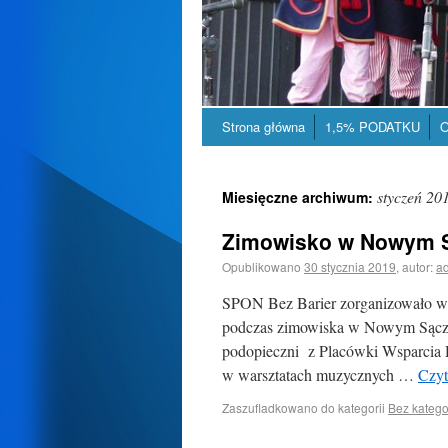
Strona główna
1,5% PODATKU
O
styczeń 20
Miesięczne archiwum:
Zimowisko w Nowym 
Opublikowano
30 stycznia 2019
,
autor:
a
SPON Bez Barier zorganizowało w d
podczas zimowiska w Nowym Sączu
podopieczni z Placówki Wsparcia D
w warsztatach muzycznych …
Czyt
Zaszufladkowano do kategorii
Bez katego