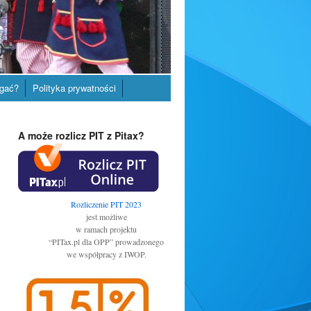
gać?
Polityka prywatności
A może rozlicz PIT z Pitax?
Rozliczenie PIT 2023
jest możliwe
w ramach projektu
“PITax.pl dla OPP” prowadzonego
we współpracy z IWOP.