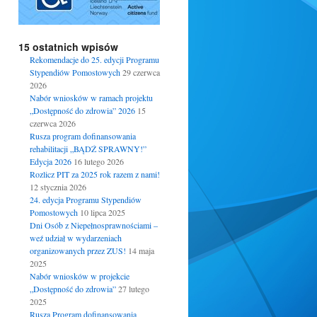
15 ostatnich wpisów
Rekomendacje do 25. edycji Programu
Stypendiów Pomostowych
29 czerwca
2026
Nabór wniosków w ramach projektu
„Dostępność do zdrowia” 2026
15
czerwca 2026
Rusza program dofinansowania
rehabilitacji „BĄDŹ SPRAWNY!”
Edycja 2026
16 lutego 2026
Rozlicz PIT za 2025 rok razem z nami!
12 stycznia 2026
24. edycja Programu Stypendiów
Pomostowych
10 lipca 2025
Dni Osób z Niepełnosprawnościami –
weź udział w wydarzeniach
organizowanych przez ZUS!
14 maja
2025
Nabór wniosków w projekcie
„Dostępność do zdrowia”
27 lutego
2025
Rusza Program dofinansowania