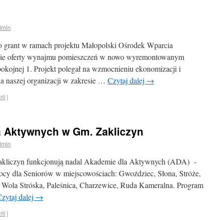
dmin
o grant w ramach projektu Małopolski Ośrodek Wparcia
nie oferty wynajmu pomieszczeń w nowo wyremontowanym
okojnej 1. Projekt polegał na wzmocnieniu ekonomizacji i
a naszej organizacji w zakresie …
Czytaj dalej
→
rii
|
 Aktywnych w Gm. Zakliczyn
dmin
Zakliczyn funkcjonują nadal Akademie dla Aktywnych (ADA) -
cy dla Seniorów w miejscowościach: Gwoździec, Słona, Stróże,
, Wola Stróska, Paleśnica, Charzewice, Ruda Kameralna. Program
zytaj dalej
→
rii
|