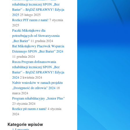
rehabilitacji leczniczej SPON „Bez
Barier” – BĄDŹ SPRAWNY! Edycja
2025
25 lutego 2025
Rozlicz PIT razem z nami!
7 stycznia
2025
Paczki Mikołajkowe dla
potrzebujących od Stowarzyszenia
„Bez Barier”
11 grudnia 2024
Bal Mikołajkowy Placówek Wsparcia
Dziennego SPON „Bez Barier” 2024
11 grudnia 2024
Rusza Program dofinansowania
rehabilitacji leczniczej SPON „Bez
Barier” – BĄDŹ SPRAWNY! Edycja
2024
2 kwietnia 2024
Nabór wniosków w ramach projektu
„Dostępność do zdrowia” 2024
18
marca 2024
Program rehabilitacyjny „Senior Plus”
23 stycznia 2024
Rozlicz pit razem z nami!
4 stycznia
2024
Kategorie wpisów
1.5 procenta