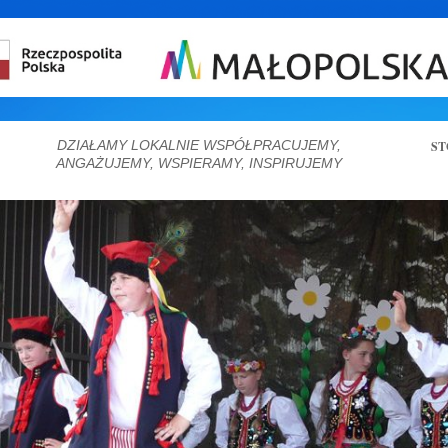
DZIAŁAMY LOKALNIE WSPÓŁPRACUJEMY,
ST
ANGAŻUJEMY, WSPIERAMY, INSPIRUJEMY