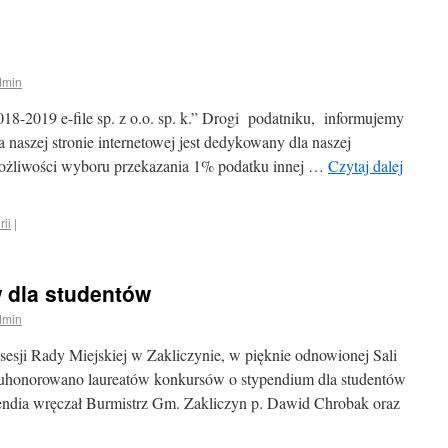
dmin
019 e-file sp. z o.o. sp. k.” Drogi podatniku, informujemy
 naszej stronie internetowej jest dedykowany dla naszej
ożliwości wyboru przekazania 1% podatku innej …
Czytaj dalej
rii
|
 dla studentów
dmin
sesji Rady Miejskiej w Zakliczynie, w pięknie odnowionej Sali
 uhonorowano laureatów konkursów o stypendium dla studentów
endia wręczał Burmistrz Gm. Zakliczyn p. Dawid Chrobak oraz