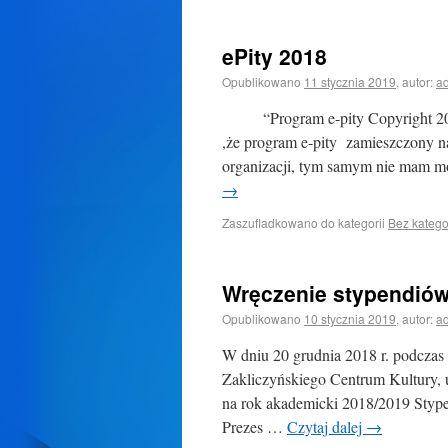
ePity 2018
Opublikowano
11 stycznia 2019
,
autor:
a
“Program e-pity Copyright 2018-2
,że program e-pity zamieszczony na
organizacji, tym samym nie mam m
→
Zaszufladkowano do kategorii
Bez katego
Wręczenie stypendiów
Opublikowano
10 stycznia 2019
,
autor:
a
W dniu 20 grudnia 2018 r. podczas 
Zakliczyńskiego Centrum Kultury,
na rok akademicki 2018/2019 Styp
Prezes …
Czytaj dalej
→