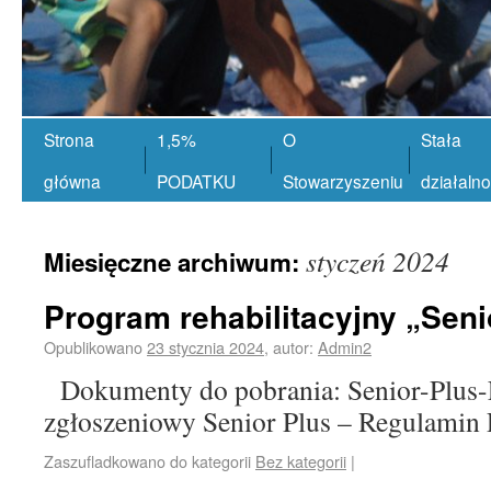
Strona
1,5%
O
Stała
główna
PODATKU
Stowarzyszeniu
działaln
styczeń 2024
Miesięczne archiwum:
Program rehabilitacyjny „Seni
Opublikowano
23 stycznia 2024
,
autor:
Admin2
Dokumenty do pobrania: Senior-Plus-
zgłoszeniowy Senior Plus – Regulamin 
Zaszufladkowano do kategorii
Bez kategorii
|