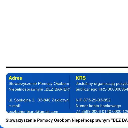
Adres
KRS
Stowarzyszenie Pomocy Osobom
Jesteśmy organizacją pożyt
Niepełnosprawnym „BEZ BARIER”
publicznego KRS 00000895
ul. Spokojna 1, 32-840 Zakliczyn
NIP 873-29-03-852
e-mail:
Numer konta bankowego
bezbarier.biuro@gmail.com
77 8589 0006 0140 0000 12
telefon 18 263 87 77
0001
Stowarzyszenie Pomocy Osobom Niepełnosprawnym "BEZ BA