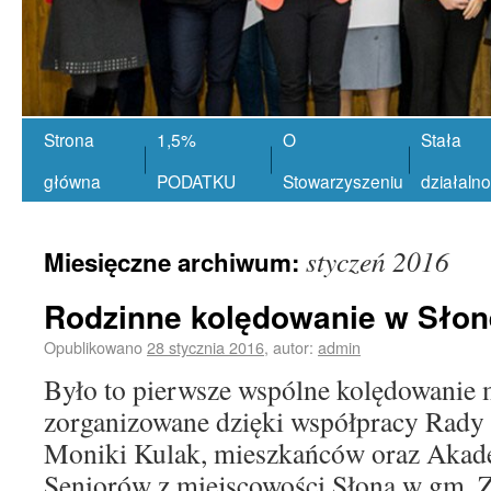
Strona
1,5%
O
Stała
główna
PODATKU
Stowarzyszeniu
działaln
styczeń 2016
Miesięczne archiwum:
Rodzinne kolędowanie w Słon
Opublikowano
28 stycznia 2016
,
autor:
admin
Było to pierwsze wspólne kolędowanie
zorganizowane dzięki współpracy Rady So
Moniki Kulak, mieszkańców oraz Akad
Seniorów z miejscowości Słona w gm. Z