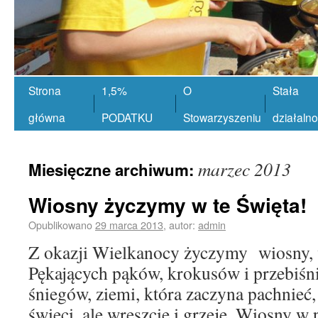
Strona
1,5%
O
Stała
główna
PODATKU
Stowarzyszeniu
działaln
marzec 2013
Miesięczne archiwum:
Wiosny życzymy w te Święta!
Opublikowano
29 marca 2013
,
autor:
admin
Z okazji Wielkanocy życzymy wiosny, 
Pękających pąków, krokusów i przebiśn
śniegów, ziemi, która zaczyna pachnieć, 
świeci, ale wreszcie i grzeje. Wiosny w 