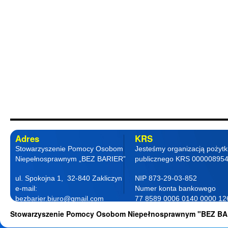
Adres
KRS
Stowarzyszenie Pomocy Osobom
Jesteśmy organizacją pożyt
Niepełnosprawnym „BEZ BARIER”
publicznego KRS 00000895
ul. Spokojna 1, 32-840 Zakliczyn
NIP 873-29-03-852
e-mail:
Numer konta bankowego
bezbarier.biuro@gmail.com
77 8589 0006 0140 0000 12
telefon 18 263 87 77
0001
Stowarzyszenie Pomocy Osobom Niepełnosprawnym "BEZ BA