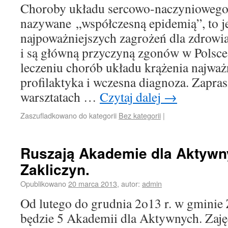
Choroby układu sercowo-naczynioweg
nazywane „współczesną epidemią”, to j
najpoważniejszych zagrożeń dla zdrowia 
i są główną przyczyną zgonów w Polsc
leczeniu chorób układu krążenia najważn
profilaktyka i wczesna diagnoza. Zapra
warsztatach …
Czytaj dalej
→
Zaszufladkowano do kategorii
Bez kategorii
|
Ruszają Akademie dla Aktywn
Zakliczyn.
Opublikowano
20 marca 2013
,
autor:
admin
Od lutego do grudnia 2o13 r. w gminie 
będzie 5 Akademii dla Aktywnych. Zajęc