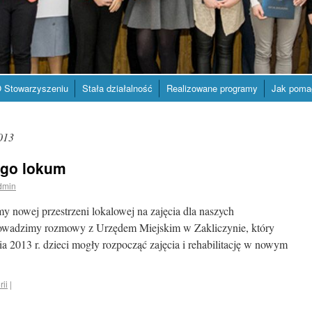
 Stowarzyszeniu
Stała działalność
Realizowane programy
Jak poma
013
go lokum
dmin
y nowej przestrzeni lokalowej na zajęcia dla naszych
owadzimy rozmowy z Urzędem Miejskim w Zakliczynie, który
 2013 r. dzieci mogły rozpocząć zajęcia i rehabilitację w nowym
rii
|