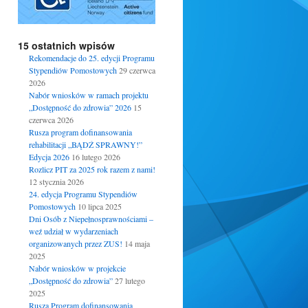
15 ostatnich wpisów
Rekomendacje do 25. edycji Programu
Stypendiów Pomostowych
29 czerwca
2026
Nabór wniosków w ramach projektu
„Dostępność do zdrowia” 2026
15
czerwca 2026
Rusza program dofinansowania
rehabilitacji „BĄDŹ SPRAWNY!”
Edycja 2026
16 lutego 2026
Rozlicz PIT za 2025 rok razem z nami!
12 stycznia 2026
24. edycja Programu Stypendiów
Pomostowych
10 lipca 2025
Dni Osób z Niepełnosprawnościami –
weź udział w wydarzeniach
organizowanych przez ZUS!
14 maja
2025
Nabór wniosków w projekcie
„Dostępność do zdrowia”
27 lutego
2025
Rusza Program dofinansowania