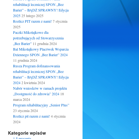
rehabilitacji leczniczej SPON „Bez
Barier” – BĄDŹ SPRAWNY! Edycja
2025
25 lutego 2025
Rozlicz PIT razem z nami!
7 stycznia
2025
Paczki Mikołajkowe dla
potrzebujących od Stowarzyszenia
„Bez Barier”
11 grudnia 2024
Bal Mikołajkowy Placówek Wsparcia
Dziennego SPON „Bez Barier” 2024
11 grudnia 2024
Rusza Program dofinansowania
rehabilitacji leczniczej SPON „Bez
Barier” – BĄDŹ SPRAWNY! Edycja
2024
2 kwietnia 2024
Nabór wniosków w ramach projektu
„Dostępność do zdrowia” 2024
18
marca 2024
Program rehabilitacyjny „Senior Plus”
23 stycznia 2024
Rozlicz pit razem z nami!
4 stycznia
2024
Kategorie wpisów
1.5 procenta