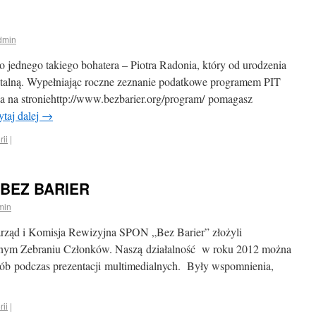
dmin
 jednego takiego bohatera – Piotra Radonia, który od urodzenia
totalną. Wypełniając roczne zeznanie podatkowe programem PIT
a na stroniehttp://www.bezbarier.org/program/ pomagasz
taj dalej
→
rii
|
 BEZ BARIER
min
arząd i Komisja Rewizyjna SPON „Bez Barier” złożyli
alnym Zebraniu Członków. Naszą działalność w roku 2012 można
ób podczas prezentacji multimedialnych. Były wspomnienia,
rii
|