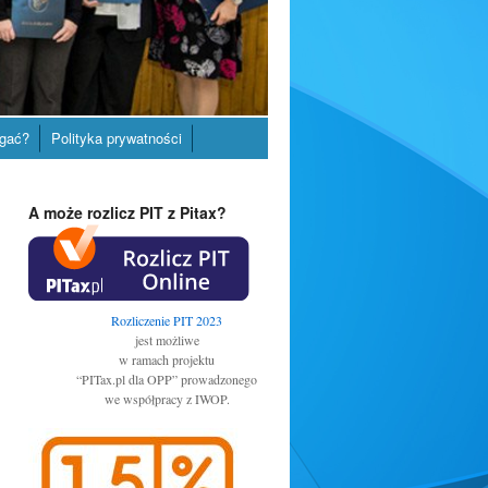
gać?
Polityka prywatności
A może rozlicz PIT z Pitax?
Rozliczenie PIT 2023
jest możliwe
w ramach projektu
“PITax.pl dla OPP” prowadzonego
we współpracy z IWOP.