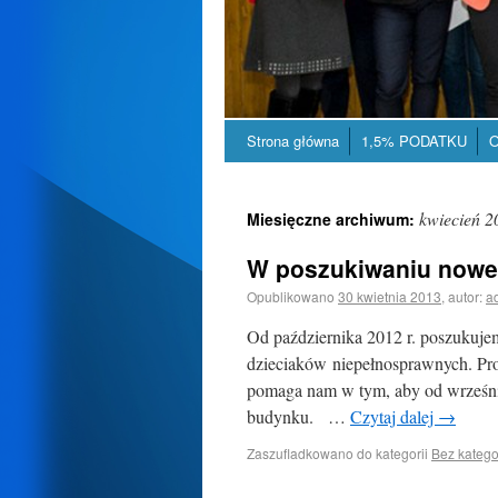
Strona główna
1,5% PODATKU
O
kwiecień 2
Miesięczne archiwum:
W poszukiwaniu nowe
Opublikowano
30 kwietnia 2013
,
autor:
a
Od października 2012 r. poszukujem
dzieciaków niepełnosprawnych. Pr
pomaga nam w tym, aby od września
budynku. …
Czytaj dalej
→
Zaszufladkowano do kategorii
Bez katego