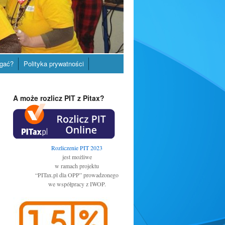
gać?
Polityka prywatności
A może rozlicz PIT z Pitax?
Rozliczenie PIT 2023
jest możliwe
w ramach projektu
“PITax.pl dla OPP” prowadzonego
we współpracy z IWOP.