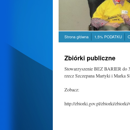
Strona główna
1,5% PODATKU
O
Zbiórki publiczne
Stowarzyszenie BEZ BARIER do 31
rzecz Szczepana Martyki i Marka S
Zobacz:
http://zbiorki.gov.pl/zbiorki/zbiork