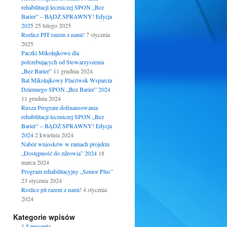
rehabilitacji leczniczej SPON „Bez
Barier” – BĄDŹ SPRAWNY! Edycja
2025
25 lutego 2025
Rozlicz PIT razem z nami!
7 stycznia
2025
Paczki Mikołajkowe dla
potrzebujących od Stowarzyszenia
„Bez Barier”
11 grudnia 2024
Bal Mikołajkowy Placówek Wsparcia
Dziennego SPON „Bez Barier” 2024
11 grudnia 2024
Rusza Program dofinansowania
rehabilitacji leczniczej SPON „Bez
Barier” – BĄDŹ SPRAWNY! Edycja
2024
2 kwietnia 2024
Nabór wniosków w ramach projektu
„Dostępność do zdrowia” 2024
18
marca 2024
Program rehabilitacyjny „Senior Plus”
23 stycznia 2024
Rozlicz pit razem z nami!
4 stycznia
2024
Kategorie wpisów
1.5 procenta