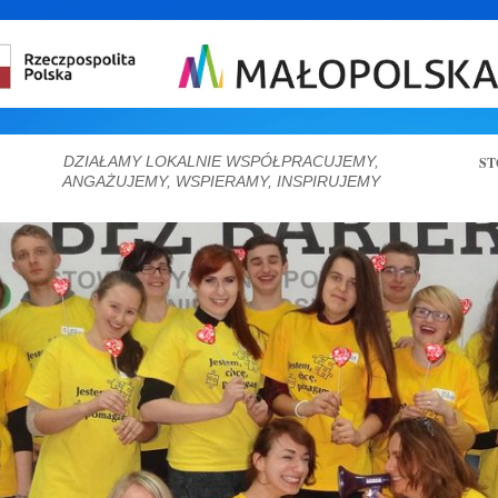
DZIAŁAMY LOKALNIE WSPÓŁPRACUJEMY,
ST
ANGAŻUJEMY, WSPIERAMY, INSPIRUJEMY