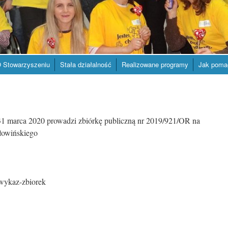
 Stowarzyszeniu
Stała działalność
Realizowane programy
Jak poma
 marca 2020 prowadzi zbiórkę publiczną nr 2019/921/OR na
łowińskiego
i/wykaz-zbiorek