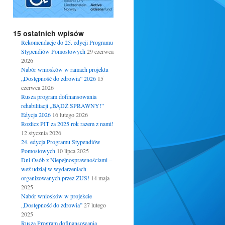
15 ostatnich wpisów
Rekomendacje do 25. edycji Programu
Stypendiów Pomostowych
29 czerwca
2026
Nabór wniosków w ramach projektu
„Dostępność do zdrowia” 2026
15
czerwca 2026
Rusza program dofinansowania
rehabilitacji „BĄDŹ SPRAWNY!”
Edycja 2026
16 lutego 2026
Rozlicz PIT za 2025 rok razem z nami!
12 stycznia 2026
24. edycja Programu Stypendiów
Pomostowych
10 lipca 2025
Dni Osób z Niepełnosprawnościami –
weź udział w wydarzeniach
organizowanych przez ZUS!
14 maja
2025
Nabór wniosków w projekcie
„Dostępność do zdrowia”
27 lutego
2025
Rusza Program dofinansowania