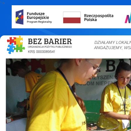
" />
DZIAŁAMY LOKAL
ANGAŻUJEMY, WS