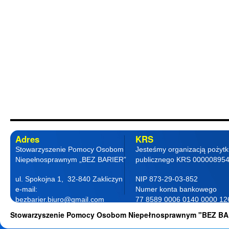
Adres
KRS
Stowarzyszenie Pomocy Osobom
Jesteśmy organizacją pożyt
Niepełnosprawnym „BEZ BARIER”
publicznego KRS 00000895
ul. Spokojna 1, 32-840 Zakliczyn
NIP 873-29-03-852
e-mail:
Numer konta bankowego
bezbarier.biuro@gmail.com
77 8589 0006 0140 0000 12
telefon 18 263 87 77
0001
Stowarzyszenie Pomocy Osobom Niepełnosprawnym "BEZ BA