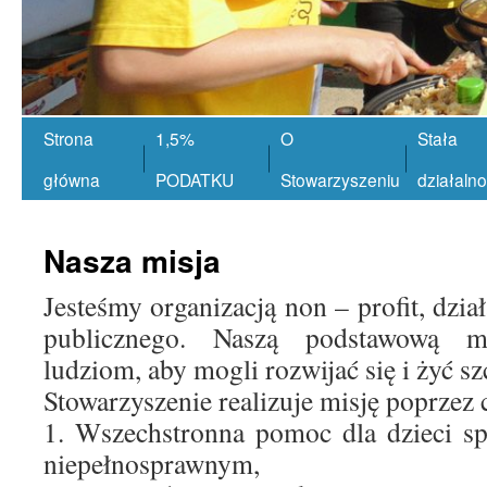
Strona
1,5%
O
Stała
główna
PODATKU
Stowarzyszeniu
działaln
Nasza misja
Jesteśmy organizacją non – profit, dzia
publicznego. Naszą podstawową m
ludziom, aby mogli rozwijać się i żyć sz
Stowarzyszenie realizuje misję poprzez 
1. Wszechstronna pomoc dla dzieci sp
niepełnosprawnym,