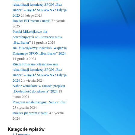
rehabilitacji leczniczej SPON „Bez
Barier” – BĄDŹ SPRAWNY! Edycja
2025
25 lutego 2025
Rozlicz PIT razem z nami!
7 stycznia
2025
Paczki Mikołajkowe dla
potrzebujących od Stowarzyszenia
„Bez Barier”
11 grudnia 2024
Bal Mikołajkowy Placówek Wsparcia
Dziennego SPON „Bez Barier” 2024
11 grudnia 2024
Rusza Program dofinansowania
rehabilitacji leczniczej SPON „Bez
Barier” – BĄDŹ SPRAWNY! Edycja
2024
2 kwietnia 2024
Nabór wniosków w ramach projektu
„Dostępność do zdrowia” 2024
18
marca 2024
Program rehabilitacyjny „Senior Plus”
23 stycznia 2024
Rozlicz pit razem z nami!
4 stycznia
2024
Kategorie wpisów
1.5 procenta