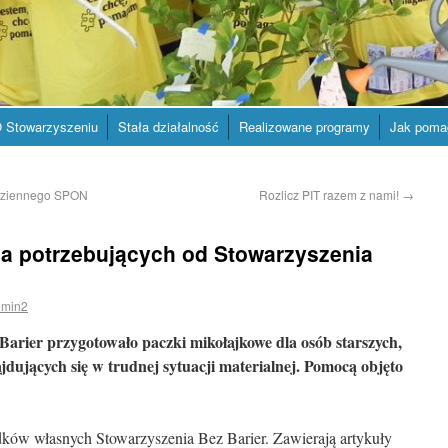
 Stowarzyszeniu
Stała działalność
Realizowane programy
Jak poma
Dziennego SPON
Rozlicz PIT razem z nami!
→
la potrzebujących od Stowarzyszenia
min2
Barier przygotowało paczki mikołajkowe dla osób starszych,
jdujących się w trudnej sytuacji materialnej. Pomocą objęto
dków własnych Stowarzyszenia Bez Barier. Zawierają artykuły