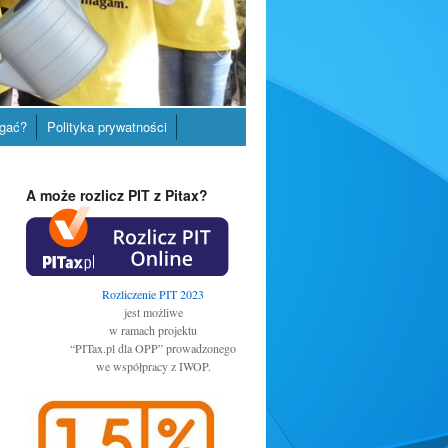
gać?
Polityka prywatności
A może rozlicz PIT z Pitax?
Rozliczenie PIT 2023
jest możliwe
w ramach projektu
“PITax.pl dla OPP” prowadzonego
we współpracy z IWOP.