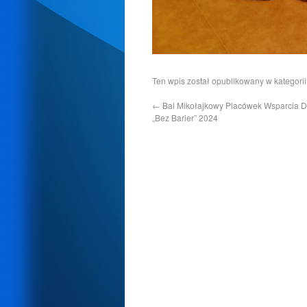
Ten wpis został opublikowany w kategori
←
Bal Mikołajkowy Placówek Wsparcia 
„Bez Barier” 2024