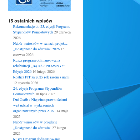
15 ostatnich wpisów
Rekomendacje do 25. edycji Programu
Stypendiów Pomostowych
29 czerwca
2026
Nabór wniosków w ramach projektu
„Dostępność do zdrowia” 2026
15
czerwca 2026
Rusza program dofinansowania
rehabilitacji „BĄDŹ SPRAWNY!”
Edycja 2026
16 lutego 2026
Rozlicz PIT za 2025 rok razem z nami!
12 stycznia 2026
24. edycja Programu Stypendiów
Pomostowych
10 lipca 2025
Dni Osób z Niepełnosprawnościami –
weź udział w wydarzeniach
organizowanych przez ZUS!
14 maja
2025
Nabór wniosków w projekcie
„Dostępność do zdrowia”
27 lutego
2025
Rusza Program dofinansowania