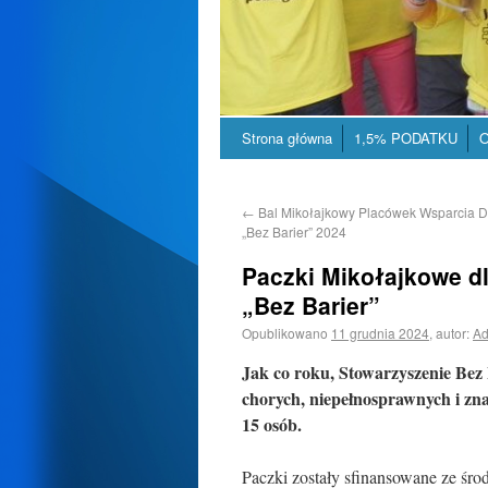
Strona główna
1,5% PODATKU
O
←
Bal Mikołajkowy Placówek Wsparcia 
„Bez Barier” 2024
Paczki Mikołajkowe d
„Bez Barier”
Opublikowano
11 grudnia 2024
,
autor:
Ad
Jak co roku, Stowarzyszenie Bez 
chorych, niepełnosprawnych i zna
15 osób.
Paczki zostały sfinansowane ze śro