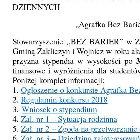
DZIENNYCH
Agrafka Bez Barie
„
Stowarzyszenie ,,BEZ BARIER” w Za
Gminą Zakliczyn i Wojnicz w roku a
przyzna stypendia w wysokości po
finansowe i wyróżnienia dla student
Poniżej komplet informacji:
1.
Ogłoszenie o konkursie Agrafka Be
2.
Regulamin konkursu 2018
3.
Wniosek o stypendium
4.
Zał. nr 1 – Sytuacja rodzinna
5.
Zał. nr 2 – Zgoda na przetwarzani
6.
Zał. nr 3 – Dziedzina zainteresowa