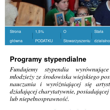
Strona
1,5%
O
Stała
główna
PODATKU
Stowarzyszeniu
działaln
Programy stypendialne
Fundujemy stypendia wyrównujące
młodzieży ze środowiska wiejskiego pos
nauczania i wyróżniającej się artys
działającej charytatywnie, posiadającej 
lub niepełnosprawność.