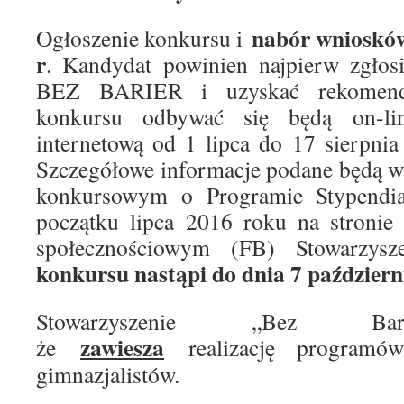
nabór wniosków
Ogłoszenie konkursu i
r
. Kandydat powinien najpierw zgłos
BEZ BARIER i uzyskać rekomenda
konkursu odbywać się będą on-lin
internetową od 1 lipca do 17 sierpni
Szczegółowe informacje podane będą w
konkursowym o Programie Stypend
początku lipca 2016 roku na stronie 
społecznościowym (FB) Stowarzys
konkursu nastąpi do dnia 7 październ
Stowarzyszenie „Bez Bari
zawiesza
że
realizację programów
gimnazjalistów.