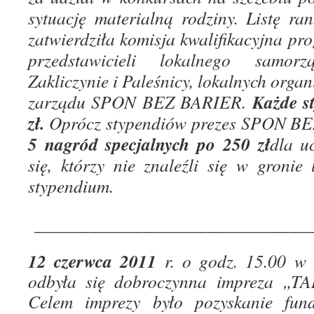
sytuację materialną rodziny. Listę r
zatwierdziła komisja kwalifikacyjna pr
przedstawicieli lokalnego samo
Zakliczynie i Paleśnicy, lokalnych organ
Każde s
zarządu SPON BEZ BARIER.
zł.
Oprócz stypendiów prezes SPON B
5 nagród specjalnych po 250 zł
dla u
się, którzy nie znaleźli się w groni
stypendium.
______________________________
12 czerwca 2011
r. o godz. 15.00 w 
odbyła się dobroczynna impreza 
Celem imprezy było pozyskanie fun