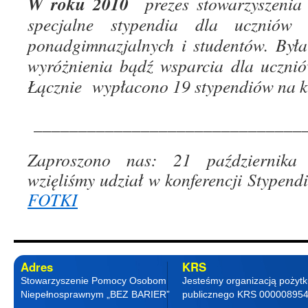
W roku 2010
prezes stowarzyszenia
specjalne stypendia dla uczniów s
ponadgimnazjalnych i studentów. Była
wyróżnienia bądź wsparcia dla uczn
Łącznie wypłacono 19 stypendiów na k
_______________________________
Zaproszono nas:
21 październik
wzięliśmy udział w konferencji Stypend
FOTKI
Adres
KRS
Stowarzyszenie Pomocy Osobom
Jesteśmy organizacją pożyt
Niepełnosprawnym „BEZ BARIER”
publicznego KRS 00000895