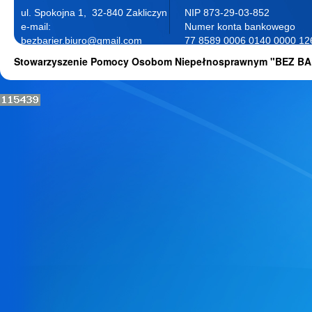
ul. Spokojna 1, 32-840 Zakliczyn
NIP 873-29-03-852
e-mail:
Numer konta bankowego
bezbarier.biuro@gmail.com
77 8589 0006 0140 0000 12
telefon 18 263 87 77
0001
Stowarzyszenie Pomocy Osobom Niepełnosprawnym "BEZ BA