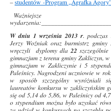
–
studentów -Program „Agrafka Agory
Ważniejsze
wydarzenia:
_____________________
W dniu 1 września 2013 r
. podczas
Jerzy Woźniak oraz burmistrz gminy 
22
wręczyli dyplomy dla
szczególnie
gimnazjum z terenu gminy Zakliczyn, w
gimnazjum w Zakliczynie i 5 stypen
Paleśnicy. Nagrodzeni uczniowie w ro
w sposób szczególny wyróżniali s
laureatów konkursu w zakliczyńskim g
się od 5,14 do 5,86, w Paleśnicy od 4,
o stypendium można było uzyskać rów
za udział w konkursach na szczeblu p