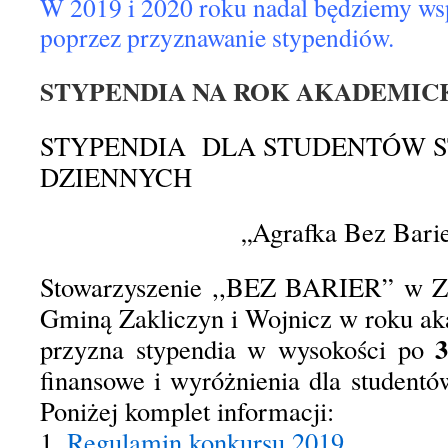
W 2019 i 2020 roku nadal będziemy ws
poprzez przyznawanie stypendiów.
STYPENDIA NA ROK AKADEMICKI 
STYPENDIA DLA STUDENTÓW 
DZIENNYCH
Agrafka Bez Barie
„
Stowarzyszenie ,,BEZ BARIER” w Za
Gminą Zakliczyn i Wojnicz w roku a
przyzna stypendia w wysokości po
finansowe i wyróżnienia dla student
Poniżej komplet informacji:
1.
Regulamin konkursu 2019