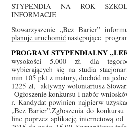
STYPENDIA NA ROK SZKOL
INFORMACJE
Stowarzyszenie „Bez Barier” infor
planuje uruchomić
następujące program
PROGRAM STYPENDIALNY „LE
wysokości 5.000 zł. dla tegoroc
wybierających się na studia stacjona
min 105 pkt z matury, dochód na jedn
1225 zł, aktywny wolontariusz Stowar
Ogłoszenie konkursu i nabór wniosków
r. Kandydat powinien najpierw uzysk
„Bez Barier”.Zgłoszenia do konkursu
line poprzez aplikację internetową od 
2015 do godz. 16.00. Szczegółowe inf