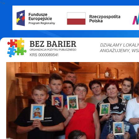
" />
DZIAŁAMY LOKAL
ANGAŻUJEMY, WS