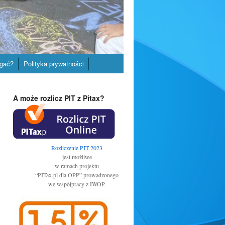
gać?
Polityka prywatności
A może rozlicz PIT z Pitax?
Rozliczenie PIT 2023
jest możliwe
w ramach projektu
“PITax.pl dla OPP” prowadzonego
we współpracy z IWOP.