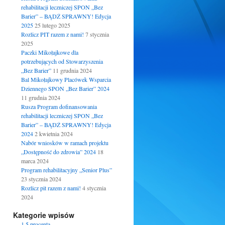
rehabilitacji leczniczej SPON „Bez
Barier” – BĄDŹ SPRAWNY! Edycja
2025
25 lutego 2025
Rozlicz PIT razem z nami!
7 stycznia
2025
Paczki Mikołajkowe dla
potrzebujących od Stowarzyszenia
„Bez Barier”
11 grudnia 2024
Bal Mikołajkowy Placówek Wsparcia
Dziennego SPON „Bez Barier” 2024
11 grudnia 2024
Rusza Program dofinansowania
rehabilitacji leczniczej SPON „Bez
Barier” – BĄDŹ SPRAWNY! Edycja
2024
2 kwietnia 2024
Nabór wniosków w ramach projektu
„Dostępność do zdrowia” 2024
18
marca 2024
Program rehabilitacyjny „Senior Plus”
23 stycznia 2024
Rozlicz pit razem z nami!
4 stycznia
2024
Kategorie wpisów
1.5 procenta