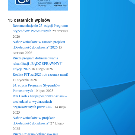
15 ostatnich wpisów
Rekomendacje do 25. edycji Programu
Stypendiów Pomostowych
29 czerwca
2026
Nabór wniosków w ramach projektu
„Dostępność do zdrowia” 2026
15
czerwca 2026
Rusza program dofinansowania
rehabilitacji „BĄDŹ SPRAWNY!”
Edycja 2026
16 lutego 2026
Rozlicz PIT za 2025 rok razem z nami!
12 stycznia 2026
24. edycja Programu Stypendiów
Pomostowych
10 lipca 2025
Dni Osób z Niepełnosprawnościami –
weź udział w wydarzeniach
organizowanych przez ZUS!
14 maja
2025
Nabór wniosków w projekcie
„Dostępność do zdrowia”
27 lutego
2025
Rusza Program dofinansowania