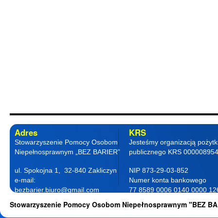
Adres
KRS
Stowarzyszenie Pomocy Osobom
Jesteśmy organizacją pożyt
Niepełnosprawnym „BEZ BARIER”
publicznego KRS 00000895
ul. Spokojna 1, 32-840 Zakliczyn
NIP 873-29-03-852
e-mail:
Numer konta bankowego
bezbarier.biuro@gmail.com
77 8589 0006 0140 0000 12
telefon 18 263 87 77
0001
Stowarzyszenie Pomocy Osobom Niepełnosprawnym "BEZ BA