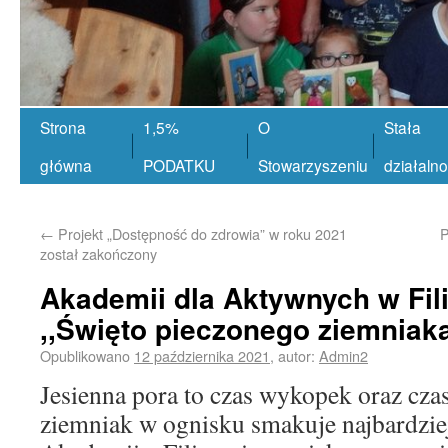
Strona
1,5%
O
Stała
główna
PODATKU
Stowarzyszeniu
działaln
←
Projekt „Dostępność do zdrowia” w roku 2021
P
został zakończony
Akademii dla Aktywnych w Fil
,,Święto pieczonego ziemniaka
Opublikowano
12 października 2021
,
autor:
Admin2
Jesienna pora to czas wykopek oraz cza
ziemniak w ognisku smakuje najbardzie