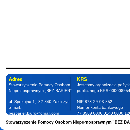
Adres
KRS
Stowarzyszenie Pomocy Osobom
Jesteśmy organizacją pożyt
Niepełnosprawnym „BEZ BARIER”
publicznego KRS 00000895
ul. Spokojna 1, 32-840 Zakliczyn
NIP 873-29-03-852
e-mail:
Numer konta bankowego
bezbarier.biuro@gmail.com
77 8589 0006 0140 0000 12
telefon 18 263 87 77
0001
Stowarzyszenie Pomocy Osobom Niepełnosprawnym "BEZ BA