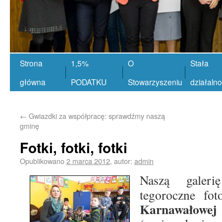
Strona
1,5%
O
Stała
główna
PODATKU
Stowarzyszeniu
działaln
←
Gwiazdki za współpracę: sprawdźmy naszą
gminę
Fotki, fotki, fotki
Opublikowano
2 marca 2012
,
autor:
admin
Naszą galeri
tegoroczne fo
Karnawałowej