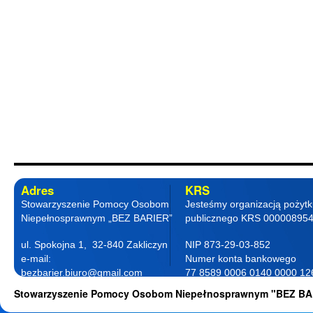
Adres
KRS
Stowarzyszenie Pomocy Osobom
Jesteśmy organizacją pożyt
Niepełnosprawnym „BEZ BARIER”
publicznego KRS 00000895
ul. Spokojna 1, 32-840 Zakliczyn
NIP 873-29-03-852
e-mail:
Numer konta bankowego
bezbarier.biuro@gmail.com
77 8589 0006 0140 0000 12
telefon 18 263 87 77
0001
Stowarzyszenie Pomocy Osobom Niepełnosprawnym "BEZ BA