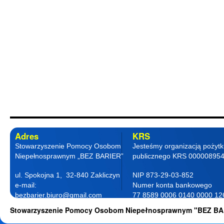
Adres
KRS
Stowarzyszenie Pomocy Osobom
Jesteśmy organizacją pożyt
Niepełnosprawnym „BEZ BARIER”
publicznego KRS 00000895
ul. Spokojna 1, 32-840 Zakliczyn
NIP 873-29-03-852
e-mail:
Numer konta bankowego
bezbarier.biuro@gmail.com
77 8589 0006 0140 0000 12
telefon 18 263 87 77
0001
Stowarzyszenie Pomocy Osobom Niepełnosprawnym "BEZ BA