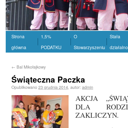
Strona
1,5%
O
Stała
główna
PODATKU
Stowarzyszeniu
działaln
←
Bal Mikołajkowy
Świąteczna Paczka
Opublikowano
23 grudnia 2014
,
autor:
admin
AKCJA „ŚWIĄ
DLA ROD
ZAKLICZYN.