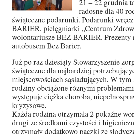
21 – 22 grudnia t
radosne dla 40 ro
świąteczne podarunki. Podarunki wręc
BARIER, pielęgniarki „Centrum Zdrowi
wolontariusze BEZ BARIER. Prezenty 
autobusem Bez Barier.
Już po raz dziesiąty Stowarzyszenie zor
świąteczne dla najbardziej potrzebujący
miejscowościach sąsiadujących. W tym
rodziny obciążone różnymi problemami,
występuje ciężka choroba, niepełnospra
kryzysowe.
Każda rodzina otrzymała 2 pokaźne wor
drugi ze środkami czystości i higieniczn
otrzymały dodatkowo paczki ze słodycz