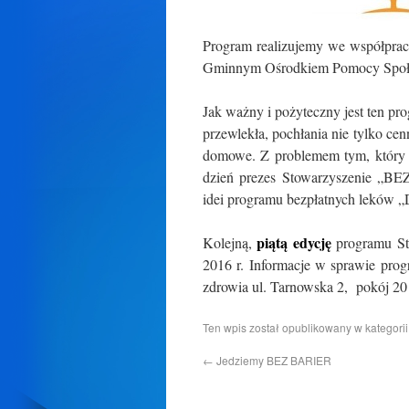
Program realizujemy we współprac
Gminnym Ośrodkiem Pomocy Społec
Jak ważny i pożyteczny jest ten pr
przewlekła, pochłania nie tylko ce
domowe. Z problemem tym, który 
dzień prezes Stowarzyszenie „BE
idei programu bezpłatnych lek
piątą edycję
Kolejną,
programu St
2016 r. Informacje w sprawie pro
zdrowia ul. Tarnowska 2, pokój 20 (
Ten wpis został opublikowany w kategori
←
Jedziemy BEZ BARIER