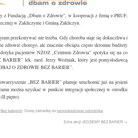
y z Fundacją „Dbam o Zdrowie”, w kooperacji z firmą e-PRUF,
znej w Zakliczynie i Gminą Zakliczyn.
ogram przekonywać nie trzeba. Gdy choroba staje się dokuczliwa i
nne zdrowie chorego, ale znacznie obciąża często skromne budżety
dotyka pacjentów NZOZ „Centrum Zdrowia” spotyka się na co
Z BARIER” lek. med. Jerzy Woźniak, który jest pomysłodawcą
ów „DBAJ O ZDROWIE BEZ BARIER”.
owarzyszenie „BEZ BARIER” planuje uruchomić już na jesieni
gramu można uzyskać w punkcie integracji społecznej w ośrodku
II piętro)
i
Bez kategorii
. Dodaj zakładkę do
bezpośredniego odnośnika
.
Echa akcji JEDZIEMY BEZ BARIER
→