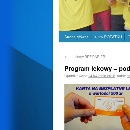
Strona główna
1,5% PODATKU
O
←
Jedziemy BEZ BARIER
Program lekowy – po
Opublikowano
14 kwietnia 2016
,
autor:
a