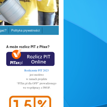
gać?
Polityka prywatności
A może rozlicz PIT z Pitax?
Rozliczenie PIT 2023
jest możliwe
w ramach projektu
“PITax.pl dla OPP” prowadzonego
we współpracy z IWOP.