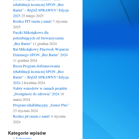
rehabilitacji leczniczej SPON „Bez
Barier” – BĄDŹ SPRAWNY! Edycja
2025
25 lutego 2025
Rozlicz PIT razem z nami!
7 stycznia
2025
Paczki Mikołajkowe dla
potrzebujących od Stowarzyszenia
„Bez Barier”
11 grudnia 2024
Bal Mikołajkowy Placówek Wsparcia
Dziennego SPON „Bez Barier” 2024
11 grudnia 2024
Rusza Program dofinansowania
rehabilitacji leczniczej SPON „Bez
Barier” – BĄDŹ SPRAWNY! Edycja
2024
2 kwietnia 2024
Nabór wniosków w ramach projektu
„Dostępność do zdrowia” 2024
18
marca 2024
Program rehabilitacyjny „Senior Plus”
23 stycznia 2024
Rozlicz pit razem z nami!
4 stycznia
2024
Kategorie wpisów
1.5 procenta