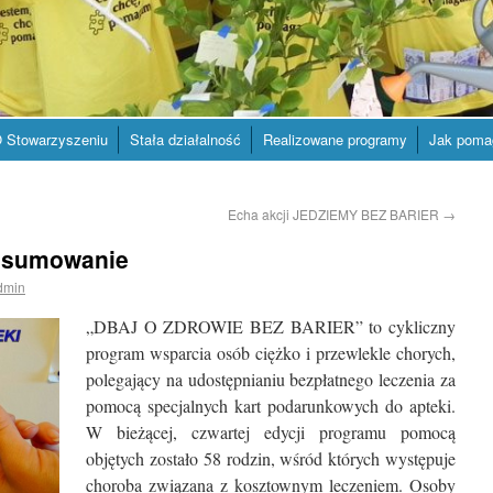
 Stowarzyszeniu
Stała działalność
Realizowane programy
Jak poma
Echa akcji JEDZIEMY BEZ BARIER
→
dsumowanie
dmin
„DBAJ O ZDROWIE BEZ BARIER” to cykliczny
program wsparcia osób ciężko i przewlekle chorych,
polegający na udostępnianiu bezpłatnego leczenia za
pomocą specjalnych kart podarunkowych do apteki.
W bieżącej, czwartej edycji programu pomocą
objętych zostało 58 rodzin, wśród których występuje
choroba związana z kosztownym leczeniem.
Osoby