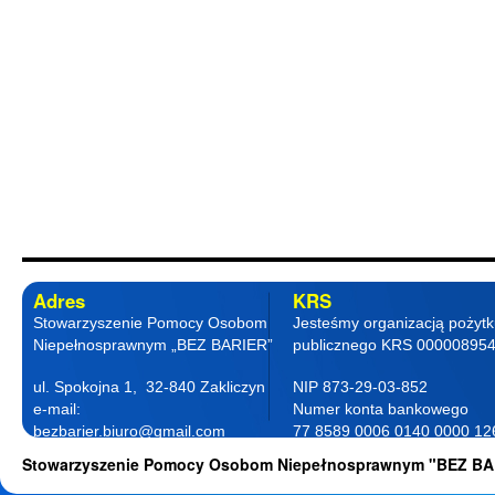
Adres
KRS
Stowarzyszenie Pomocy Osobom
Jesteśmy organizacją pożyt
Niepełnosprawnym „BEZ BARIER”
publicznego KRS 00000895
ul. Spokojna 1, 32-840 Zakliczyn
NIP 873-29-03-852
e-mail:
Numer konta bankowego
bezbarier.biuro@gmail.com
77 8589 0006 0140 0000 12
telefon 18 263 87 77
0001
Stowarzyszenie Pomocy Osobom Niepełnosprawnym "BEZ BA