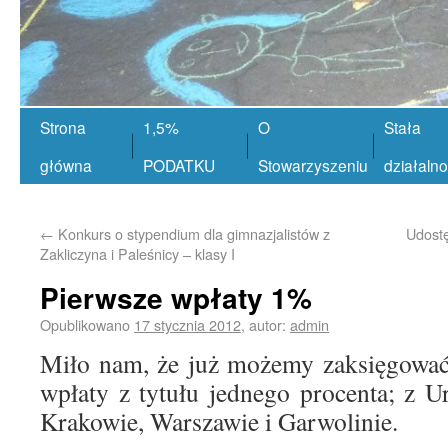
Strona
1,5%
O
Stała
główna
PODATKU
Stowarzyszeniu
działaln
←
Konkurs o stypendium dla gimnazjalistów z
Udost
Zakliczyna i Paleśnicy – klasy I
Pierwsze wpłaty 1%
Opublikowano
17 stycznia 2012
,
autor:
admin
Miło nam, że już możemy zaksięgować
wpłaty z tytułu jednego procenta; z
Krakowie, Warszawie i Garwolinie.