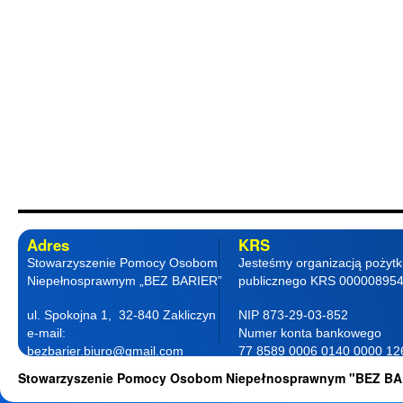
Adres
KRS
Stowarzyszenie Pomocy Osobom
Jesteśmy organizacją pożyt
Niepełnosprawnym „BEZ BARIER”
publicznego KRS 00000895
ul. Spokojna 1, 32-840 Zakliczyn
NIP 873-29-03-852
e-mail:
Numer konta bankowego
bezbarier.biuro@gmail.com
77 8589 0006 0140 0000 12
telefon 18 263 87 77
0001
Stowarzyszenie Pomocy Osobom Niepełnosprawnym "BEZ BA