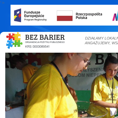
" />
DZIAŁAMY LOKAL
ANGAŻUJEMY, WS