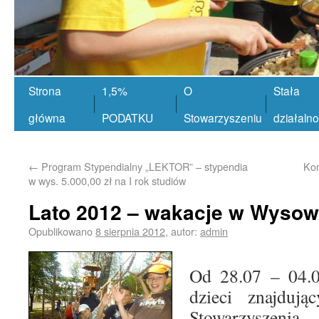
Strona
1,5%
O
Stała
główna
PODATKU
Stowarzyszeniu
działaln
←
Program Stypendialny „LEKTOR” – stypendia
Kon
w wys. 5.000,00 zł na I rok studiów
Lato 2012 – wakacje w Wysow
Opublikowano
8 sierpnia 2012
,
autor:
admin
Od 28.07 – 04.0
dzieci znajduj
Stowarzyszenia