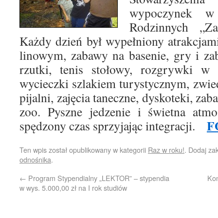
wypoczynek w
Rodzinnych „Z
Każdy dzień był wypełniony atrakcjam
linowym, zabawy na basenie, gry i za
rzutki, tenis stołowy, rozgrywki w 
wycieczki szlakiem turystycznym, zwie
pijalni, zajęcia taneczne, dyskoteki, za
zoo. Pyszne jedzenie i świetna atmo
F
spędzony czas sprzyjając integracji.
Ten wpis został opublikowany w kategorii
Raz w roku!
. Dodaj za
odnośnika
.
←
Program Stypendialny „LEKTOR” – stypendia
Kon
w wys. 5.000,00 zł na I rok studiów