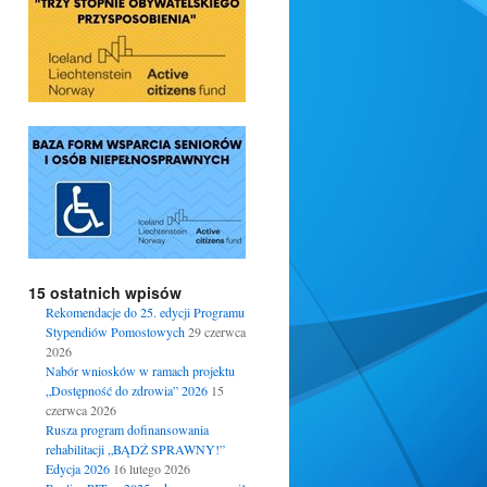
15 ostatnich wpisów
Rekomendacje do 25. edycji Programu
Stypendiów Pomostowych
29 czerwca
2026
Nabór wniosków w ramach projektu
„Dostępność do zdrowia” 2026
15
czerwca 2026
Rusza program dofinansowania
rehabilitacji „BĄDŹ SPRAWNY!”
Edycja 2026
16 lutego 2026