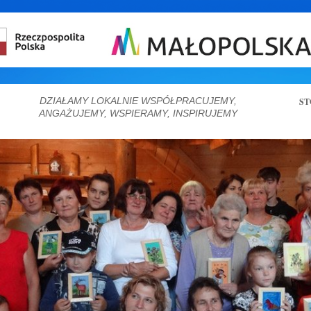
DZIAŁAMY LOKALNIE WSPÓŁPRACUJEMY,
ST
ANGAŻUJEMY, WSPIERAMY, INSPIRUJEMY