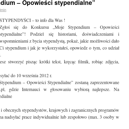
dium – Opowieści stypendialne”
dmin
STYPENDYŚCI – to info dla Was !
Zgłoś się do Konkursu „Moje Stypendium – Opowieści
stypendialne”! Podziel się historiami, doświadczeniami i
wspomnieniami z bycia stypendystą, pokaż, jakie możliwości dało
Ci stypendium i jak je wykorzystałeś, opowiedz o tym, co udział
.
z stworzyć pisząc krótki tekst, kręcąc filmik, robiąc zdjęcia,
yłać do 10 września 2012 r.
Stypendium – Opowieści Stypendialne” zostaną zaprezentowane
pl, gdzie Internauci w głosowaniu wybiorą najlepsze. Na
edialne
 i obecnych stypendystów, krajowych i zagranicznych programów
a nadsyłać prace indywidualnie lub zespołowo (max. 3 osoby w