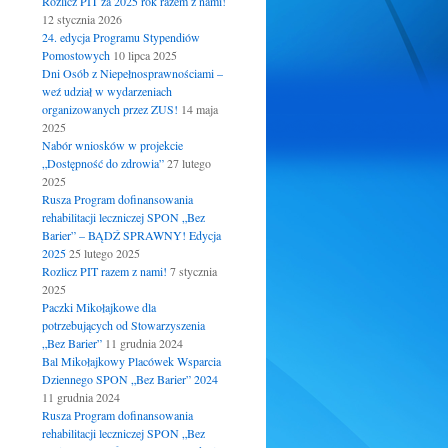
Rozlicz PIT za 2025 rok razem z nami!
12 stycznia 2026
24. edycja Programu Stypendiów
Pomostowych
10 lipca 2025
Dni Osób z Niepełnosprawnościami –
weź udział w wydarzeniach
organizowanych przez ZUS!
14 maja
2025
Nabór wniosków w projekcie
„Dostępność do zdrowia”
27 lutego
2025
Rusza Program dofinansowania
rehabilitacji leczniczej SPON „Bez
Barier” – BĄDŹ SPRAWNY! Edycja
2025
25 lutego 2025
Rozlicz PIT razem z nami!
7 stycznia
2025
Paczki Mikołajkowe dla
potrzebujących od Stowarzyszenia
„Bez Barier”
11 grudnia 2024
Bal Mikołajkowy Placówek Wsparcia
Dziennego SPON „Bez Barier” 2024
11 grudnia 2024
Rusza Program dofinansowania
rehabilitacji leczniczej SPON „Bez