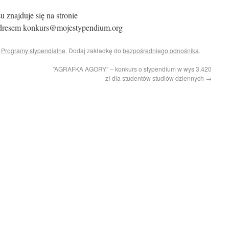
 znajduje się na stronie
dresem konkurs@mojestypendium.org
i
Programy stypendialne
. Dodaj zakładkę do
bezpośredniego odnośnika
.
”AGRAFKA AGORY” – konkurs o stypendium w wys 3.420
zł dla studentów studiów dziennych
→