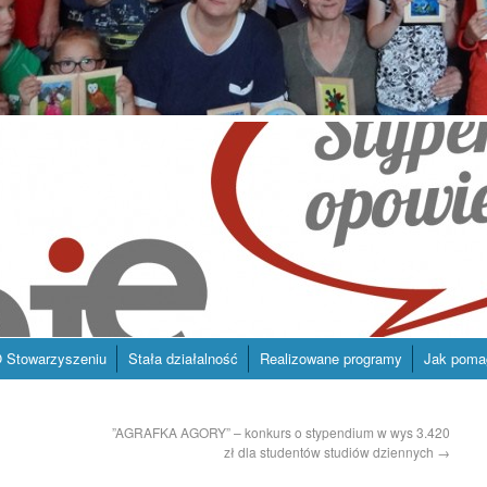
 Stowarzyszeniu
Stała działalność
Realizowane programy
Jak poma
”AGRAFKA AGORY” – konkurs o stypendium w wys 3.420
zł dla studentów studiów dziennych
→