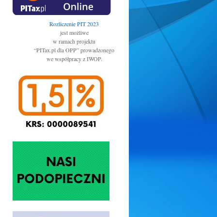
Rozliczenie PIT 2023
jest możliwe
w ramach projektu
“PITax.pl dla OPP” prowadzonego
we współpracy z IWOP.