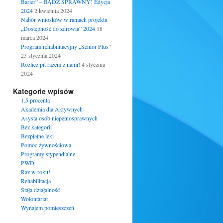
Barier” – BĄDŹ SPRAWNY! Edycja
2024
2 kwietnia 2024
Nabór wniosków w ramach projektu
„Dostępność do zdrowia” 2024
18
marca 2024
Program rehabilitacyjny „Senior Plus”
23 stycznia 2024
Rozlicz pit razem z nami!
4 stycznia
2024
Kategorie wpisów
1.5 procenta
Akademia dla Aktywnych
Asysta osób niepełnosprawnych
Bez kategorii
Bezpłatne leki
Pomoc żywnościowa
Programy stypendialne
PWD
Raz w roku!
Rehabilitacja
Stała działalność
Wolontariat
Wynajem pomieszczeń