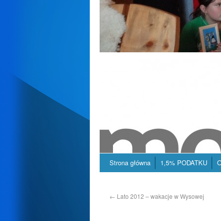
Strona główna
1,5% PODATKU
O
←
Lato 2012 – wakacje w Wysowej