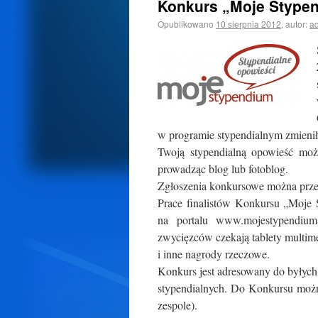
Konkurs „Moje Stypen
Opublikowano
10 sierpnia 2012
,
autor:
a
w programie stypendialnym zmienił
Twoją stypendialną opowieść możes
prowadząc blog lub fotoblog.
Zgłoszenia konkursowe można przes
Prace finalistów Konkursu „Moje 
na portalu www.mojestypendium.
zwycięzców czekają tablety multim
i inne nagrody rzeczowe.
Konkurs jest adresowany do byłych
stypendialnych. Do Konkursu możn
zespole).