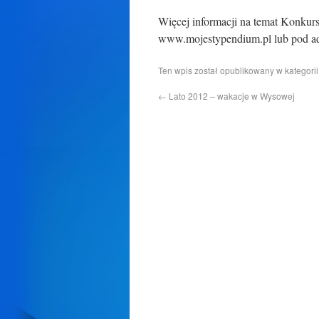
Więcej informacji na temat Konkursu
www.mojestypendium.pl lub pod a
Ten wpis został opublikowany w kategori
←
Lato 2012 – wakacje w Wysowej